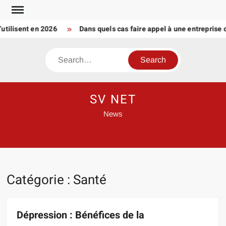
Skip
to
isent en 2026
Dans quels cas faire appel à une entreprise de t
content
Search
SV NET
News
Catégorie :
Santé
Dépression : Bénéfices de la