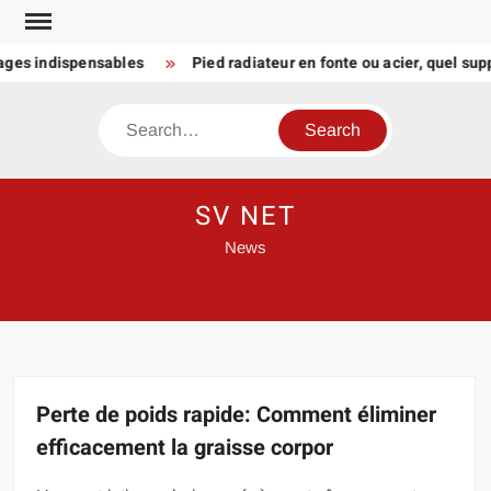
Skip
to
s indispensables
Pied radiateur en fonte ou acier, quel support p
content
Search
SV NET
News
Perte de poids rapide: Comment éliminer
efficacement la graisse corpor