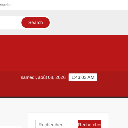
re stable dans une ville moyenne du Sud-Ouest comme Castres
A
samedi, août 08, 2026
1:43:04 AM
Rechercher :