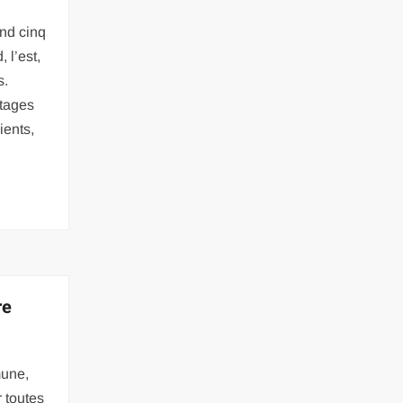
nd cinq
 l’est,
s.
tages
ents,
re
mune,
 toutes