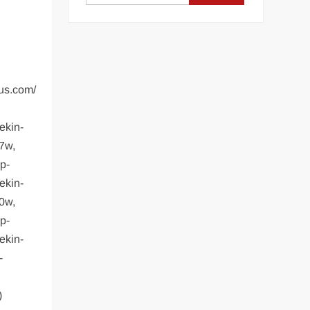
sus.com/
ekin-
7w,
wp-
ekin-
0w,
wp-
ekin-
-
)