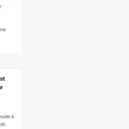
e
une
st
ur
suite à
sh.