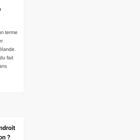
e
un terme
er
Zélande.
du fait
dans
ndroit
on ?