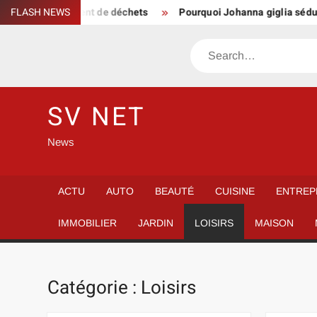
Skip
de traitement de déchets
FLASH NEWS
Pourquoi Johanna giglia séduit autant
to
content
Search
SV NET
News
ACTU
AUTO
BEAUTÉ
CUISINE
ENTREP
IMMOBILIER
JARDIN
LOISIRS
MAISON
Catégorie :
Loisirs