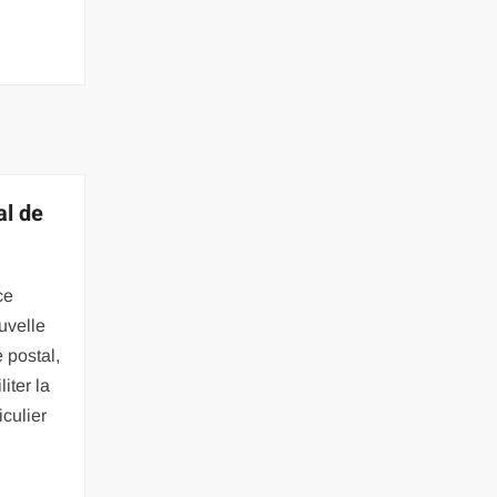
al de
ce
uvelle
 postal,
liter la
iculier