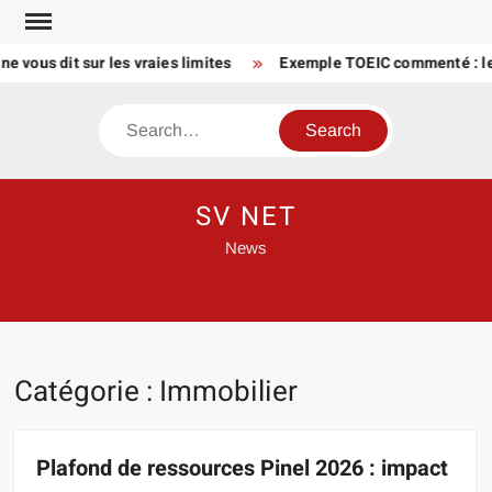
Skip
to
 dit sur les vraies limites
Exemple TOEIC commenté : les réfl
content
Search
SV NET
News
Catégorie :
Immobilier
Plafond de ressources Pinel 2026 : impact