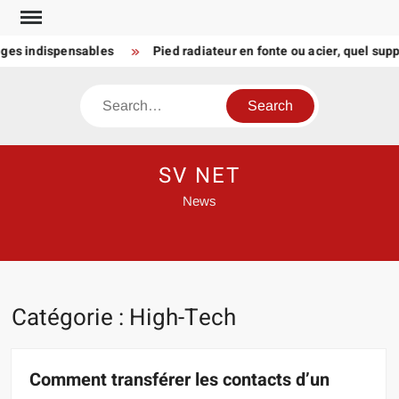
Skip
to
 indispensables
Pied radiateur en fonte ou acier, quel support p
content
Search
SV NET
News
Catégorie :
High-Tech
Comment transférer les contacts d’un