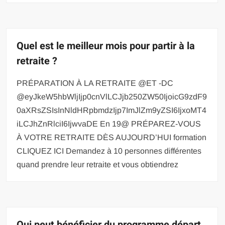
Quel est le meilleur mois pour partir à la
retraite ?
PRÉPARATION À LA RETRAITE @ET -DC
@eyJkeW5hbWljIjp0cnVlLCJjb250ZW50IjoicG9zdF9
0aXRsZSIsInNldHRpbmdzIjp7ImJlZm9yZSI6IjxoMT4
iLCJhZnRlciI6IjwvaDE En 19@ PRÉPAREZ-VOUS
À VOTRE RETRAITE DÈS AUJOURD’HUI formation
CLIQUEZ ICI Demandez à 10 personnes différentes
quand prendre leur retraite et vous obtiendrez
Qui peut bénéficier du programme départ