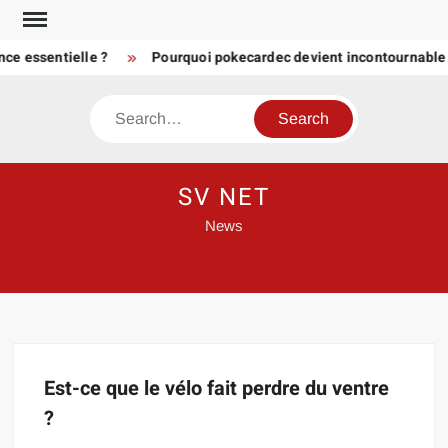
Skip
to
nce essentielle ?
Pourquoi pokecardec devient incontournable
content
Search
SV NET
News
Est-ce que le vélo fait perdre du ventre
?