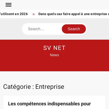
Skip
to
isent en 2026
Dans quels cas faire appel à une entreprise de t
content
Search
SV NET
News
Catégorie :
Entreprise
Les compétences indispensables pour