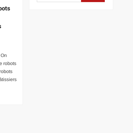
bots
s
. On
e robots
robots
âtissiers