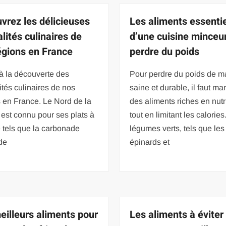
vrez les délicieuses
Les aliments essenti
lités culinaires de
d’une cuisine minceu
égions en France
perdre du poids
à la découverte des
Pour perdre du poids de m
ités culinaires de nos
saine et durable, il faut ma
 en France. Le Nord de la
des aliments riches en nut
est connu pour ses plats à
tout en limitant les calories
e tels que la carbonade
légumes verts, tels que les
de
épinards et
eilleurs aliments pour
Les aliments à éviter