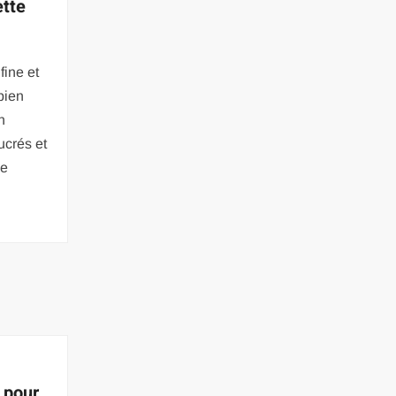
ette
fine et
bien
n
crés et
ue
s
 pour