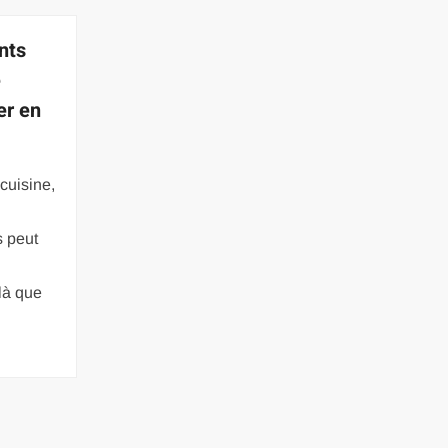
nts
e
er en
cuisine,
s peut
là que