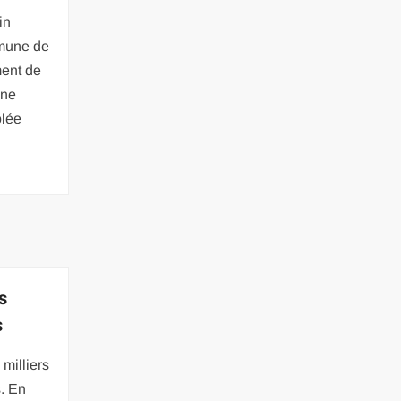
in
mmune de
ment de
une
ôlée
s
s
milliers
s. En