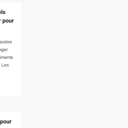
els
r pour
anière
nger
riments
. Les
 pour