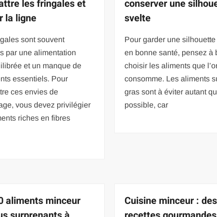
ttre les fringales et
conserver une silhou
 la ligne
svelte
ngales sont souvent
Pour garder une silhouette 
s par une alimentation
en bonne santé, pensez à 
ilibrée et un manque de
choisir les aliments que l’o
nts essentiels. Pour
consomme. Les aliments su
tre ces envies de
gras sont à éviter autant q
age, vous devez privilégier
possible, car
ments riches en fibres
e
0 aliments minceur
Cuisine minceur : de
lus surprenants à
recettes gourmandes