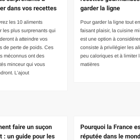
rer dans vos recettes
garder la ligne
rez les 10 aliments
Pour garder la ligne tout e
 les plus surprenants qui
faisant plaisir, la cuisine m
deront à atteindre vos
est une option à considérer
fs de perte de poids. Ces
consiste à privilégier les a
ts méconnus ont des
peu caloriques et à limiter 
tés minceur qui vous
matières
dront. L’ajout
nt faire un suçon
Pourquoi la France es
t : un guide pour les
réputée dans le mon