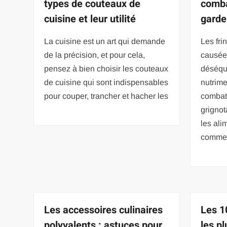
types de couteaux de
comba
cuisine et leur utilité
garder
La cuisine est un art qui demande
Les fri
de la précision, et pour cela,
causée
pensez à bien choisir les couteaux
déséqu
de cuisine qui sont indispensables
nutrime
pour couper, trancher et hacher les
combat
grignot
les ali
comm
Les accessoires culinaires
Les 1
polyvalents : astuces pour
les p