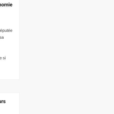
onomie
réputée
 sa
e si
urs