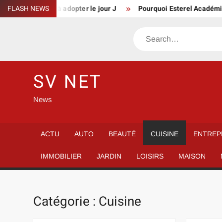
Skip
réflexes à adopter le jour J
FLASH NEWS
Pourquoi Esterel Académie Aix Mar
to
content
Search
SV NET
News
ACTU
AUTO
BEAUTÉ
CUISINE
ENTREP
IMMOBILIER
JARDIN
LOISIRS
MAISON
Catégorie :
Cuisine