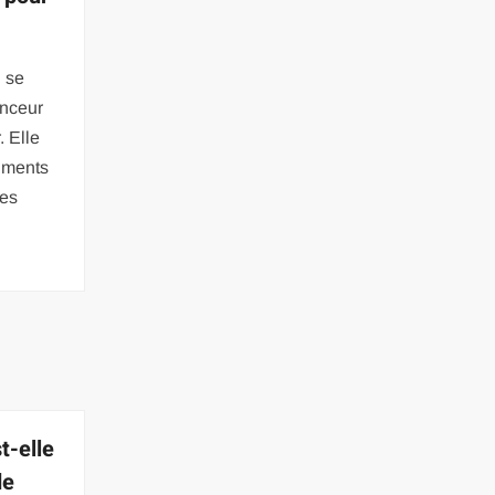
n se
inceur
. Elle
liments
les
t-elle
de