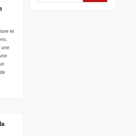
e
ture et
ns,
r une
 une
’un
 de
la