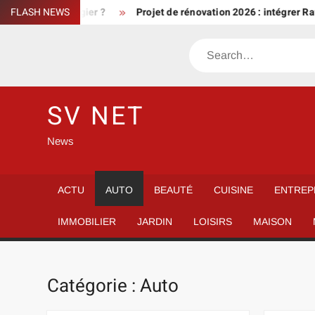
Skip
port privilégier ?
FLASH NEWS
Projet de rénovation 2026 : intégrer Raffine
to
content
Search
SV NET
News
ACTU
AUTO
BEAUTÉ
CUISINE
ENTREP
IMMOBILIER
JARDIN
LOISIRS
MAISON
Catégorie :
Auto