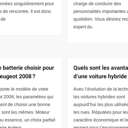
onnées singulièrement pour
charge de conduire des
es de rencontre. Il est donc
personnalités importantes 
e de
quotidien. Vous désirez rec
expert du
 batterie choisir pour
Quels sont les avant
eugeot 2008 ?
d’une voiture hybride
orte le modèle de votre
Avec l’évolution de la tech
t 2008, les paramètres qui
les voitures hybrides sont
ent de choisir une bonne
aujourd’hui les plus utilis
e sont les mêmes. Moteur
les rues. Réputées pour le
ou essence, un choix parfait
caractère économique et l
erie évitera
respect pour l’environneme