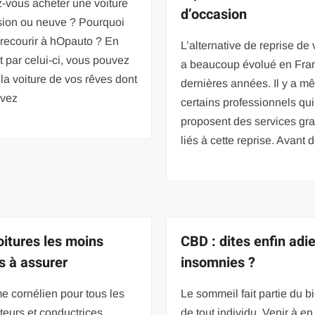
-vous acheter une voiture
d’occasion
sion ou neuve ? Pourquoi
recourir à hOpauto ? En
L’alternative de reprise de 
 par celui-ci, vous pouvez
a beaucoup évolué en Fra
 la voiture de vos rêves dont
dernières années. Il y a 
êvez
certains professionnels qui
proposent des services gra
liés à cette reprise. Avant 
oitures les moins
CBD : dites enfin adi
s à assurer
insomnies ?
 cornélien pour tous les
Le sommeil fait partie du b
eurs et conductrices,
de tout individu. Venir à en