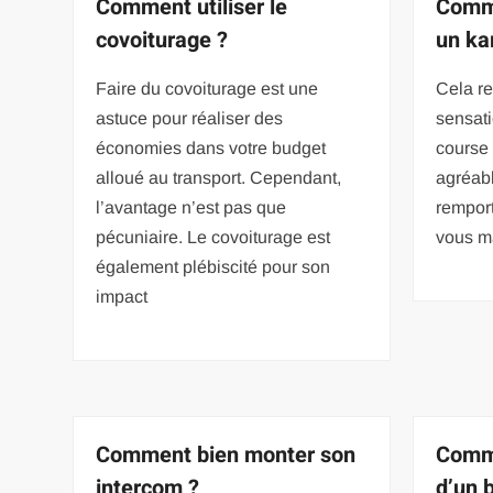
Comment utiliser le
Comme
covoiturage ?
un ka
Faire du covoiturage est une
Cela re
astuce pour réaliser des
sensat
économies dans votre budget
course 
alloué au transport. Cependant,
agréab
l’avantage n’est pas que
remport
pécuniaire. Le covoiturage est
vous ma
également plébiscité pour son
impact
Comment bien monter son
Comme
intercom ?
d’un 