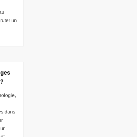
au
ruter un
ages
 ?
nologie,
ées dans
ur
eur
nt,