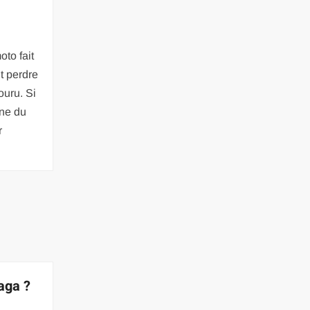
n
to fait
t perdre
couru. Si
ène du
r
aga ?