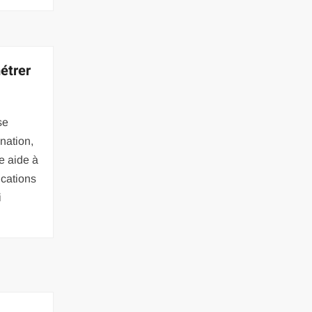
étrer
se
ination,
ne aide à
ications
i