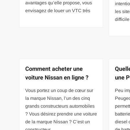
avantages qu’elle propose, vous
intenti
envisagez de louer un VTC très
les sit
difficil
Comment acheter une
Quelle
voiture Nissan en ligne ?
une P
Vous portez un coup de cœur sur
Peu imp
la marque Nissan, l’un des cinq
Peugeo
grands constructeurs automobiles
permett
? Vous désirez prendre une voiture
batteri
de la marque Nissan ? C’est un
diesel 
constructeur
de batt