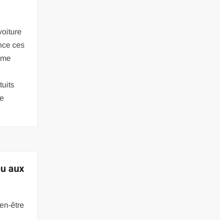
voiture
nce ces
même
tuits
de
eu aux
ien-être