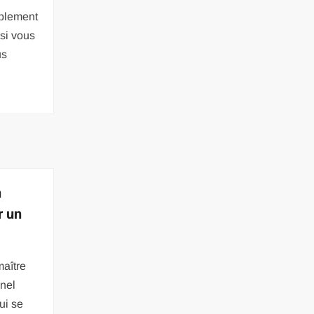
ablement
 si vous
us
n
r un
maître
nnel
ui se