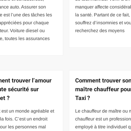
ance auto. Assurer son
manquer affecte considér
e est l’une des tâches les
la santé. Partant de ce fait,
appréciées pour chaque
souffrez d’insomnies et vo
eur. Voiture diesel ou
recherchez des moyens
e, toutes les assurances
nt trouver l’amour
Comment trouver so
ute sécurité sur
maître chauffeur pou
et ?
Taxi ?
t est un monde agréable et
Le chauffeur de maître ou 
 la fois. C’est un endroit
chauffeur est un professio
 pour les personnes mal
employé à titre individuel q