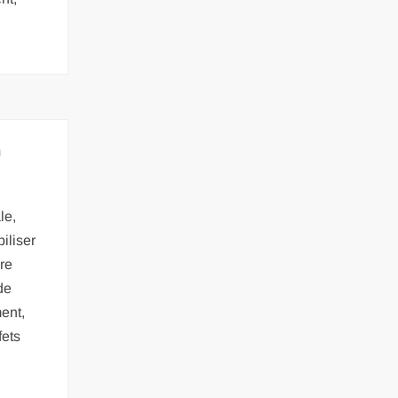
n
le,
iliser
dre
de
ent,
fets