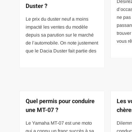
Désirez
Duster ?
d’occa
ne pas 
Le prix du duster neuf a moins
passant
impacté les ventes du modèle
trouver
depuis sa parution sur le marché
vous r
de l’automobile. On note justement
que le Dacia Duster fait partie des
Quel permis pour conduire
Les v
une MT-07 ?
chère
Le Yamaha MT-07 est une moto
Dilemme
qui a connu un franc succès à sa
conduct